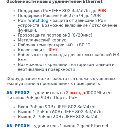
Особенности новых удлинителей Ethernet
:
Поддержка PoE IEEE 802.3af/at/bt до
90Вт
Поддержка Passive PoE 37-57В до 120Вт
PoE
Watchdog
- защита от зависания PoE
устройств. Возможно включение / отключение
функции.
Грозозащита портов 6кВ (8/20мкс)
Металлический корпус
Рабочая температура: -40...+80 °С
Класс защиты
IP67
Кабельные гермовводы для сетевых кабелей Ø 4 -
8мм
Возможность крепления на горизонтальной и
вертикальной поверхности
Оборудование может работать в сложных условиях
эксплуатации в промышленных помещениях.
AN-PEGX2
– удлинитель на
2 выхода
1000Мбит/с.
Питание PoE до 90Вт. Порты PoE:
Вход PoE до 90Вт, IEEE 802.3af/at/bt
Выход 1: PoE до 60Вт, IEEE 802.3af/at/bt
Выход 2: PoE до 30Вт, IEEE 802.3af/at
AN-PEGXH
- удлинитель 1 выход GigabitEthernet