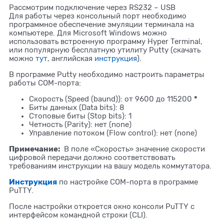
Рассмотрим подключение через RS232 – USB
Для работы через консольный порт необходимо
программное обеспечение эмуляции терминала на
компьютере. Для Microsoft Windows можно
использовать встроенную программу Hyper Terminal,
или популярную бесплатную утилиту Putty (скачать
можно
тут
, английская
инструкция
).
В программе Putty необходимо настроить параметры
работы COM-порта:
*
Скорость (Speed (baund)): от 9600 до 115200
Биты данных (Data bits): 8
Стоповые биты (Stop bits): 1
Четность (Parity): нет (none)
Управление потоком (Flow control): нет (none)
Примечание:
В поле «Скорость» значение скорости
цифровой передачи должно соответствовать
требованиям инструкции на вашу модель коммутатора.
Инструкция
по настройке COM-порта в программе
PuTTY.
После настройки откроется окно консоли PuTTY c
интерфейсом командной строки (CLI).